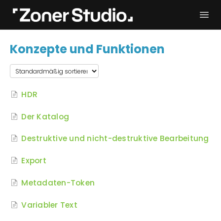
Togg
Navi
Fehlerbehebung
Erste Schritte
Konzepte und Funktionen
Bedienungsanleitung
Kontakt
HDR
Der Katalog
Destruktive und nicht-destruktive Bearbeitung
Export
Metadaten-Token
Variabler Text