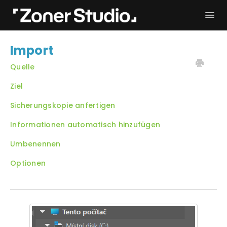
Togg
Navi
Fehlerbehebung
Erste Schritte
Import
Bedienungsanleitung
Kontakt
Quelle
Ziel
Sicherungskopie anfertigen
Informationen automatisch hinzufügen
Umbenennen
Optionen