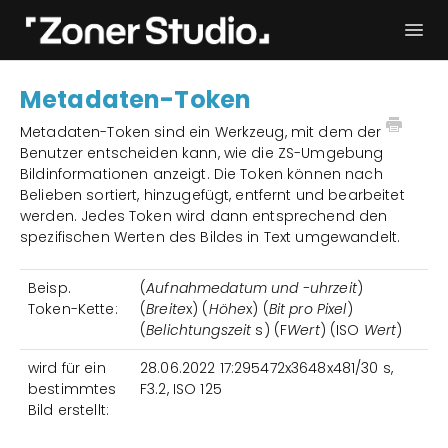
Togg
Navi
Fehlerbehebung
Erste Schritte
Metadaten-Token
Bedienungsanleitung
Kontakt
Metadaten-Token sind ein Werkzeug, mit dem der
Benutzer entscheiden kann, wie die ZS-Umgebung
Bildinformationen anzeigt. Die Token können nach
Belieben sortiert, hinzugefügt, entfernt und bearbeitet
werden. Jedes Token wird dann entsprechend den
spezifischen Werten des Bildes in Text umgewandelt.
Beisp.
(
Aufnahmedatum und -uhrzeit
)
Token-Kette:
(
Breite
x) (
Höhe
x) (
Bit pro Pixel
)
(
Belichtungszeit
s) (F
Wert
) (ISO
Wert
)
wird für ein
28.06.2022 17:295472x3648x481/30 s,
bestimmtes
F3.2, ISO 125
Bild erstellt: