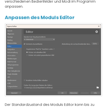
verschiedenen Bedienfelder und Modi im Programm
anpassen.
Anpassen des Moduls Editor
Der Standardzustand des Moduls Editor kann bis zu