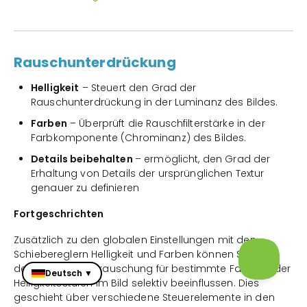
Rauschunterdrückung
Helligkeit
– Steuert den Grad der
Rauschunterdrückung in der Luminanz des Bildes.
Farben
– Überprüft die Rauschfilterstärke in der
Farbkomponente (Chrominanz) des Bildes.
Details beibehalten
– ermöglicht, den Grad der
Erhaltung von Details der ursprünglichen Textur
genauer zu definieren
Fortgeschrichten
Zusätzlich zu den globalen Einstellungen mit den
Schiebereglern Helligkeit und Farben können Sie auch
den Grad der Entrauschung für bestimmte Farben oder
Deutsch ▼
Helligkeitsstufen im Bild selektiv beeinflussen. Dies
geschieht über verschiedene Steuerelemente in den