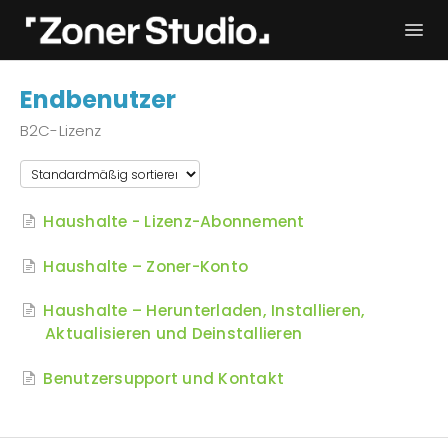
Togg
Navi
Fehlerbehebung
Erste Schritte
Endbenutzer
Bedienungsanleitung
Kontakt
B2C-Lizenz
Haushalte - Lizenz-Abonnement
Haushalte – Zoner-Konto
Haushalte – Herunterladen, Installieren,
Aktualisieren und Deinstallieren
Benutzersupport und Kontakt