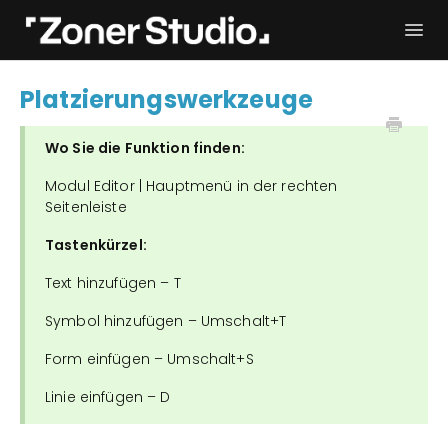
Togg
Navi
Fehlerbehebung
Erste Schritte
Platzierungswerkzeuge
Bedienungsanleitung
Kontakt
Wo Sie die Funktion finden:
Modul Editor | Hauptmenü in der rechten
Seitenleiste
Tastenkürzel:
Text hinzufügen – T
Symbol hinzufügen – Umschalt+T
Form einfügen – Umschalt+S
Linie einfügen – D