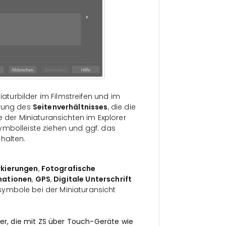
iaturbilder im Filmstreifen und im
erung des
Seitenverhältnisses
, die die
e der Miniaturansichten im Explorer
ymbolleiste ziehen und ggf. das
halten.
kierungen
,
Fotografische
mationen
,
GPS
,
Digitale Unterschrift
symbole bei der Miniaturansicht
zer, die mit ZS über Touch-Geräte wie