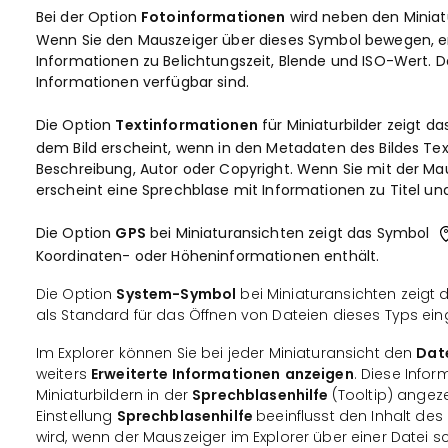
Bei der Option
Fotoinformationen
wird neben den Miniat
Wenn Sie den Mauszeiger über dieses Symbol bewegen, er
Informationen zu Belichtungszeit, Blende und ISO-Wert. 
Informationen verfügbar sind.
Die Option
Textinformationen
für Miniaturbilder zeigt d
dem Bild erscheint, wenn in den Metadaten des Bildes Tex
Beschreibung, Autor oder Copyright. Wenn Sie mit der Ma
erscheint eine Sprechblase mit Informationen zu Titel un
Die Option
GPS
bei Miniaturansichten zeigt das Symbol
Koordinaten- oder Höheninformationen enthält.
Die Option
System-Symbol
bei Miniaturansichten zeig
als Standard für das Öffnen von Dateien dieses Typs einge
Im Explorer können Sie bei jeder Miniaturansicht den
Dat
weiters
Erweiterte Informationen
anzeigen
. Diese Info
Miniaturbildern in der
Sprechblasenhilfe
(Tooltip) angez
Einstellung
Sprechblasenhilfe
beeinflusst den Inhalt des
wird, wenn der Mauszeiger im Explorer über einer Datei s